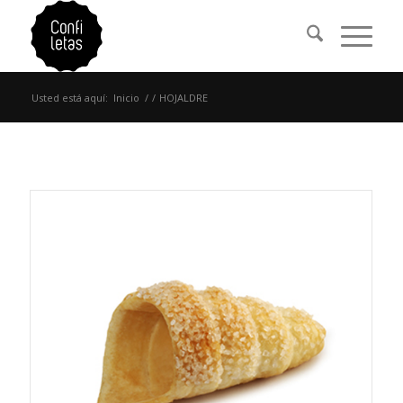
Usted está aquí:
Inicio
/
/
HOJALDRE