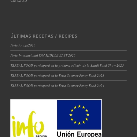
Contacto
ÚLTIMAS RECETAS / RECIPES
Feria Anuga2025
Feria Internacional ISM MIDDLE EAST 2025
TARBAL FOOD participará en la próxima edición de la Saudi Food Show 2025
TARBAL FOOD participará en la Feria Summer Fancy Food 2023
TARBAL FOOD participará en la Feria Summer Fancy Food 2024