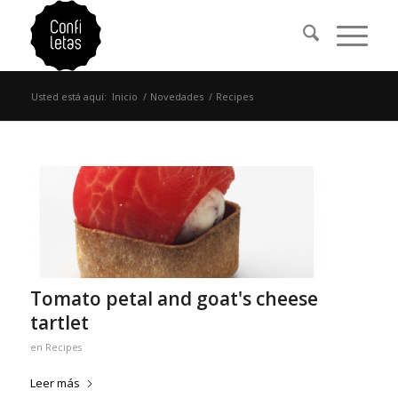
Usted está aquí:
Inicio
/
Novedades
/
Recipes
Tomato petal and goat's cheese
tartlet
en
Recipes
Leer más