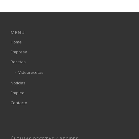
MENU
Home
Empresa
Recetas
Videorecetas
Noticias
Empleo
Contacto
ÚLTIMAS RECETAS / RECIPES