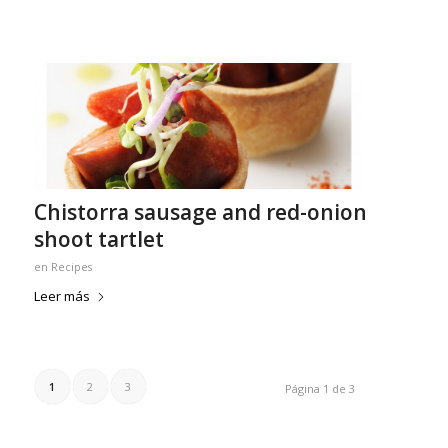
Chistorra sausage and red-onion
shoot tartlet
en
Recipes
Leer más
1
2
3
Página 1 de 3