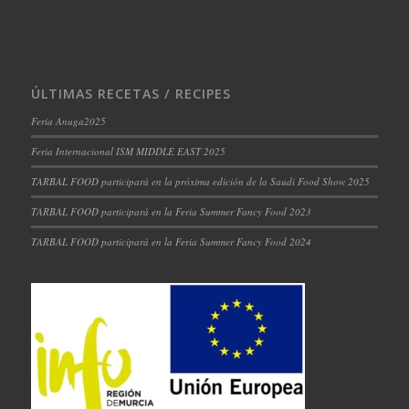
ÚLTIMAS RECETAS / RECIPES
Feria Anuga2025
Feria Internacional ISM MIDDLE EAST 2025
TARBAL FOOD participará en la próxima edición de la Saudi Food Show 2025
TARBAL FOOD participará en la Feria Summer Fancy Food 2023
TARBAL FOOD participará en la Feria Summer Fancy Food 2024