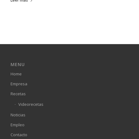
MENU
Home
Empresa
Recetas
Videorecetas
Noticias
Empleo
Contacto