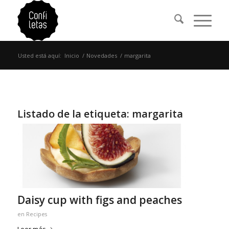
Usted está aquí:
Inicio
/
Novedades
/
margarita
Listado de la etiqueta:
margarita
Daisy cup with figs and peaches
en
Recipes
Leer más