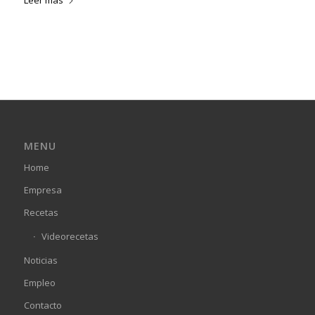
MENU
Home
Empresa
Recetas
Videorecetas
Noticias
Empleo
Contacto