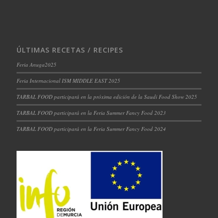
ÚLTIMAS RECETAS / RECIPES
Feria Anuga2025
Feria Internacional ISM MIDDLE EAST 2025
TARBAL FOOD participará en la próxima edición de la Saudi Food Show 2025
TARBAL FOOD participará en la Feria Summer Fancy Food 2023
TARBAL FOOD participará en la Feria Summer Fancy Food 2024