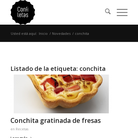
Usted está aquí:
Inicio
/
Novedades
/
conchita
Listado de la etiqueta:
conchita
Conchita gratinada de fresas
en
Recetas
Leer más