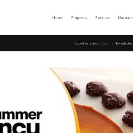
Home
Empresa
Recetas
Noticia
Usted está aquí:
Inicio
/
Novedades