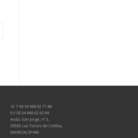
☏ T 00 34 968 62 71 88
⎘ F 00 34 968 62 63 64
Avda. San Jorge, nº 3,
30565 Las Torres de Cotillas,
(MURCIA) SPAIN