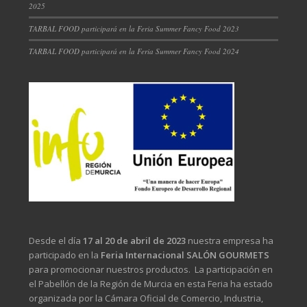
2025
TARBAL FOOD participará en la Feria Summer Fancy Food 2023
TARBAL FOOD participará en la Feria Summer Fancy Food 2024
Desde el día
17 al 20 de abril de 2023
nuestra empresa ha
participado en la
Feria Internacional SALÓN GOURMETS
para promocionar nuestros productos. La participación en
el Pabellón de la Región de Murcia en esta Feria ha estado
organizada por la Cámara Oficial de Comercio, Industria,