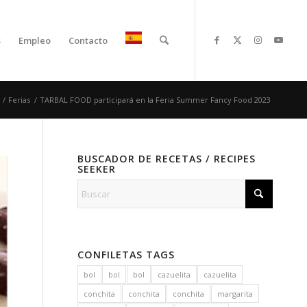
s
Empleo
Contacto
/
Ferias
/
TARBAL FOOD participará en la Feria Summer Fancy Food 2023
BUSCADOR DE RECETAS / RECIPES
SEEKER
CONFILETAS TAGS
bol
bol
bol
cazuelita
cazuelita
conchita
conchita
conchita
margarita