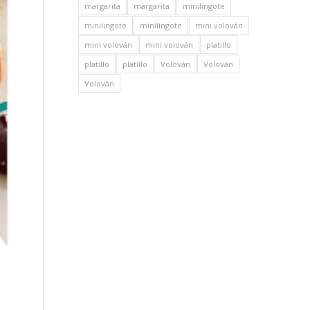
margarita
margarita
minilingote
minilingote
minilingote
mini volován
mini volován
mini volován
platillo
platillo
platillo
Volován
Volován
Volován