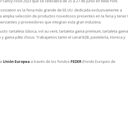
r Fancy Food 2023 que se celerabra de 25 a 27 de junio en New York.
ociation es la feria más grande de EE.UU. dedicada exclusivamente a
a amplia selección de productos novedosos presentes en la feria y tener 
erciantes y proveedores que integran esta gran industria.
to: tartaleta clásica, vol au vent, tartaleta gama premium, tartaleta gama
o y gama pâte choux. Trabajamos tanto el canal B2B, pastelería, Horeca y
la
Unión Europea
a través de los fondos
FEDER
(Fondo Europeo de