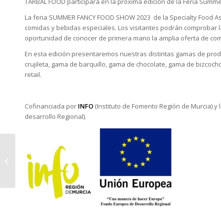
TARBAL FOOD participará en la próxima edición de la Feria Summe
La feria SUMMER FANCY FOOD SHOW 2023 de la Specialty Food Ass
comidas y bebidas especiales. Los visitantes podrán comprobar l
oportunidad de conocer de primera mano la amplia oferta de com
En esta edición presentaremos nuestras distintas gamas de produc
crujileta, gama de barquillo, gama de chocolate, gama de bizcoch
retail.
Cofinanciada por
INFO
(Instituto de Fomento Región de Murcia) y 
desarrollo Regional).
TARBAL FOOD
participará en la Feria
Summer Fancy Food
2024