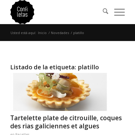
Usted está aquí:
Inicio
/
Novedades
/
platillo
Listado de la etiqueta:
platillo
Tartelette plate de citrouille, coques
des rias galiciennes et algues
en
Recettes