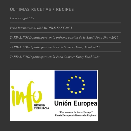
ÚLTIMAS RECETAS / RECIPES
Feria Anuga2025
Feria Internacional ISM MIDDLE EAST 2025
TARBAL FOOD participará en la próxima edición de la Saudi Food Show 2025
TARBAL FOOD participará en la Feria Summer Fancy Food 2023
TARBAL FOOD participará en la Feria Summer Fancy Food 2024