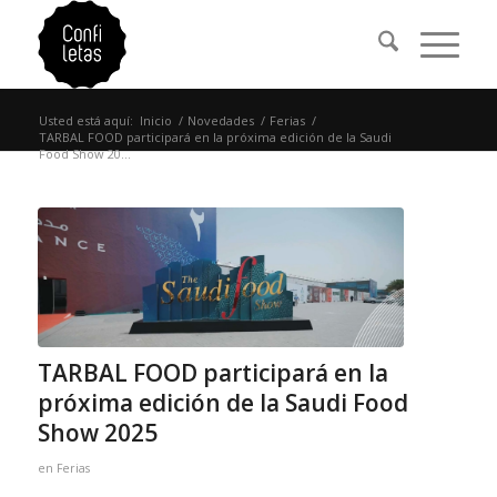
Usted está aquí:
Inicio
/
Novedades
/
Ferias
/
TARBAL FOOD participará en la próxima edición de la Saudi
Food Show 20...
TARBAL FOOD participará en la
próxima edición de la Saudi Food
Show 2025
en
Ferias