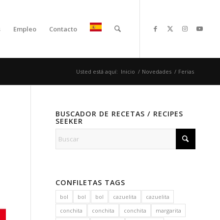
s
Empleo
Contacto
Usted está aquí:
Inicio
/
Novedades
/
Ferias
BUSCADOR DE RECETAS / RECIPES
SEEKER
CONFILETAS TAGS
bol
bol
bol
cazuelita
cazuelita
conchita
conchita
conchita
margarita