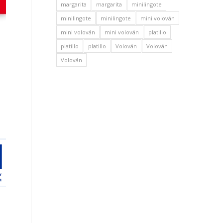
margarita
margarita
minilingote
minilingote
minilingote
mini volován
mini volován
mini volován
platillo
platillo
platillo
Volován
Volován
Volován