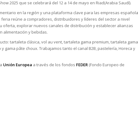
Show 2025 que se celebrará del 12 a 14 de mayo en Riad(Arabia Saudí).
limentario en la región y una plataforma clave para las empresas español
feria reúne a compradores, distribuidores y líderes del sector a nivel
su oferta, explorar nuevos canales de distribución y establecer alianzas
n alimentación y bebidas.
to: tartaleta clásica, vol au vent, tartaleta gama premium, tartaleta gama
o y gama pâte choux. Trabajamos tanto el canal B2B, pastelería, Horeca y
la
Unión Europea
a través de los fondos
FEDER
(Fondo Europeo de