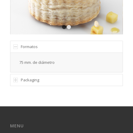
1
2
Formatos
75 mm. de diámetro
Packaging
MENU