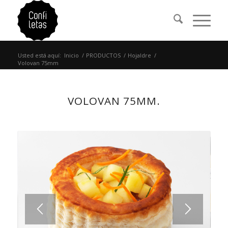
Usted está aquí:
Inicio
/
PRODUCTOS
/
Hojaldre
/
Volovan 75mm
VOLOVAN 75MM.