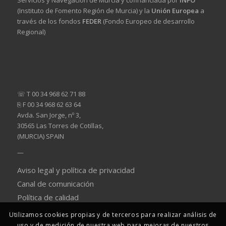
Servicios y Navegación de Murcia y cofinanciada por
INFO
(Instituto de Fomento Región de Murcia) y la
Unión Europea
a
través de los fondos
FEDER
(Fondo Europeo de desarrollo
Regional)
☏ T 00 34 968 62 71 88
⎘ F 00 34 968 62 63 64
Avda. San Jorge, nº 3,
30565 Las Torres de Cotillas,
(MURCIA) SPAIN
—
Aviso legal y política de privacidad
Canal de comunicación
Política de calidad
Utilizamos cookies propias y de terceros para realizar análisis de
uso y de medición de nuestra web para mejoras de nuestros