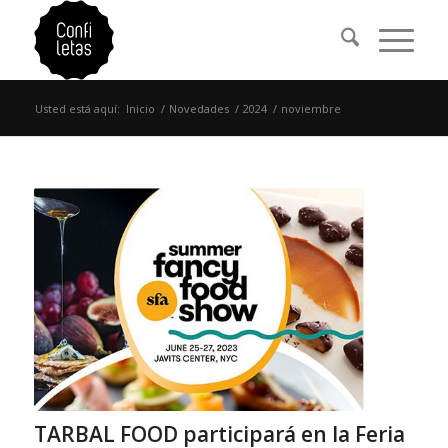
Usted está aquí:
Inicio
/
Novedades
/
2024
/
noviembre
TARBAL FOOD participará en la Feria