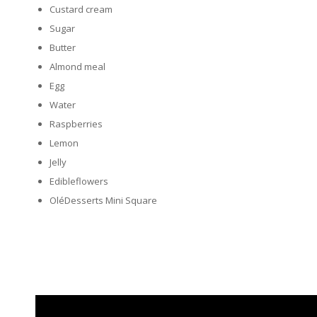
Custard cream
Sugar
Butter
Almond meal
Egg
Water
Raspberries
Lemon
Jelly
Edibleflowers
OléDesserts Mini Square