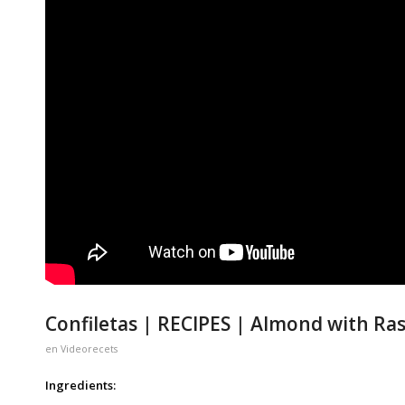
Confiletas | RECIPES | Almond with Ra
en
Videorecets
Ingredients: