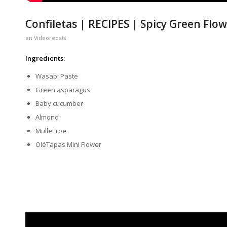
Confiletas | RECIPES | Spicy Green Flo
en
Videorecets
Ingredients:
Wasabi Paste
Green asparagus
Baby cucumber
Almond
Mullet roe
OléTapas Mini Flower