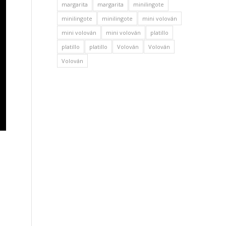
margarita
margarita
minilingote
minilingote
minilingote
mini volován
mini volován
mini volován
platillo
platillo
platillo
Volován
Volován
Volován