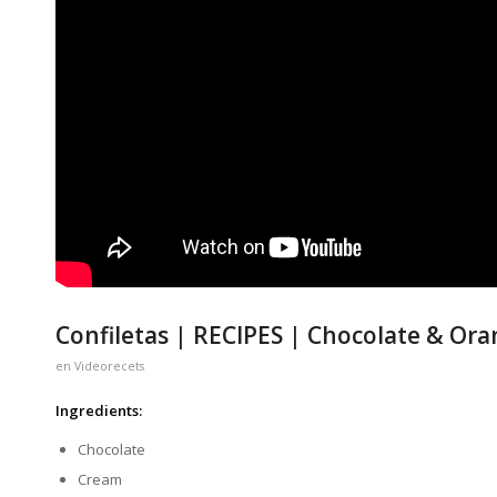
Confiletas | RECIPES | Chocolate & Or
en
Videorecets
Ingredients:
Chocolate
Cream