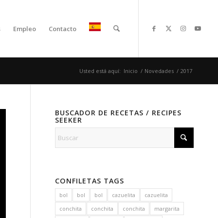
s
Empleo
Contacto
Usted está aquí:
Inicio
/
Novedades
/
2017
BUSCADOR DE RECETAS / RECIPES
SEEKER
CONFILETAS TAGS
bol
bol
bol
cazuelita
cazuelita
conchita
conchita
conchita
margarita