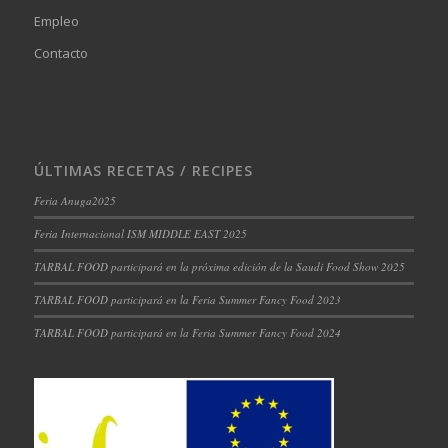
Empleo
Contacto
ÚLTIMAS RECETAS / RECIPES
Feria Anuga2025
Feria Internacional ISM MIDDLE EAST 2025
TARBAL FOOD participará en la próxima edición de la Saudi Food Show 2025
TARBAL FOOD participará en la Feria Summer Fancy Food 2023
TARBAL FOOD participará en la Feria Summer Fancy Food 2024