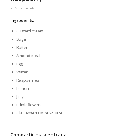
en
Videorecets
Ingredients:
Custard cream
Sugar
Butter
Almond meal
Egg
Water
Raspberries
Lemon
Jelly
Edibleflowers
OléDesserts Mini Square
Compartir esta entrada