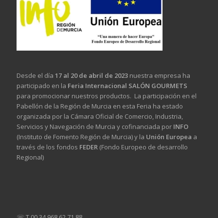
Desde el día
17 al 20 de abril de 2023
nuestra empresa ha
participado en la
Feria Internacional SALÓN GOURMETS
para promocionar nuestros productos. La participación en el
Pabellón de la Región de Murcia en esta Feria ha estado
organizada por la Cámara Oficial de Comercio, Industria,
Servicios y Navegación de Murcia y cofinanciada por
INFO
(Instituto de Fomento Región de Murcia) y la
Unión Europea
a
través de los fondos
FEDER
(Fondo Europeo de desarrollo
Regional)
☏ T 00 34 968 62 71 88