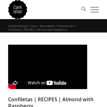
Usted está aquí:
Inicio
/
Novedades
/
Videorecets
/
Confiletas | RECIPES | Almond with Raspberry
Confiletas | RECIPES | Almond with
Raspberry