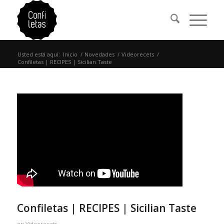
Usted está aquí:
Inicio
/
Novedades
/
Videorecets
/
Confiletas | RECIPES | Sicilian Taste
Confiletas | RECIPES | Sicilian Taste