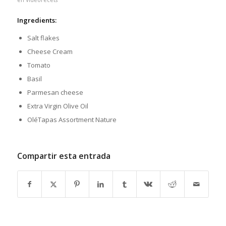
en
Videorecets
Ingredients:
Salt flakes
Cheese Cream
Tomato
Basil
Parmesan cheese
Extra Virgin Olive Oil
OléTapas Assortment Nature
Compartir esta entrada