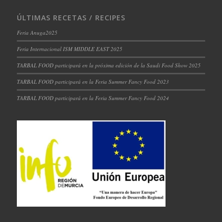
ÚLTIMAS RECETAS / RECIPES
Feria Anuga2025
Feria Internacional ISM MIDDLE EAST 2025
TARBAL FOOD participará en la próxima edición de la Saudi Food Show 2025
TARBAL FOOD participará en la Feria Summer Fancy Food 2023
TARBAL FOOD participará en la Feria Summer Fancy Food 2024