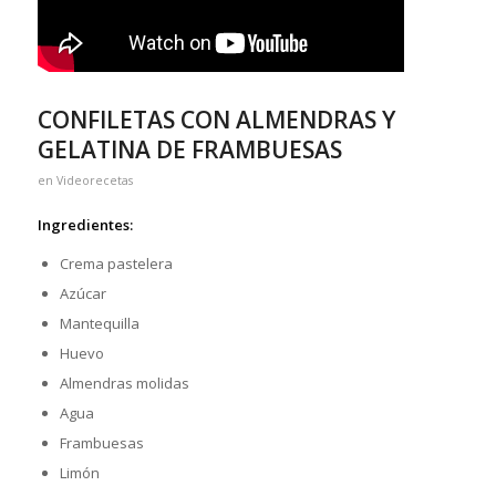
CONFILETAS CON ALMENDRAS Y
GELATINA DE FRAMBUESAS
en
Videorecetas
Ingredientes:
Crema pastelera
Azúcar
Mantequilla
Huevo
Almendras molidas
Agua
Frambuesas
Limón