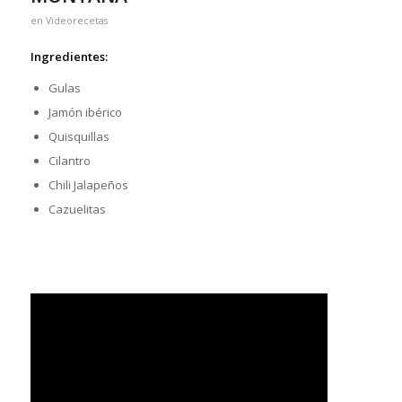
en
Videorecetas
Ingredientes:
Gulas
Jamón ibérico
Quisquillas
Cilantro
Chili Jalapeños
Cazuelitas