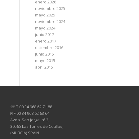
enero 2026
noviembre 2025
mayo 2025
noviembre 2024
mayo 2024
junio 2017
enero 2017
diciembre 2016
junio 2015
mayo 2015
abril 2015
☏ T 00 34 968 62 71 88
⎘ F 00 34 968 62 63 64
Avda. San Jorge, nº 3,
30565 Las Torres de Cotillas,
(MURCIA) SPAIN