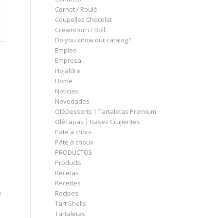
Cornet / Roulé
Coupelles Chocolat
CreamHorn / Roll
Do you know our catalog?
Empleo
Empresa
Hojaldre
Home
Noticias
Novedades
OléDesserts | Tartaletas Premium
OléTapas | Bases Crujientes
Pate a chou-
Pâte à choux
PRODUCTOS
Products
Recetas
Recettes
Recipes
2
Tart Shells
Tartaletas