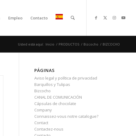
s
Empleo
Contacto
Usted está aquí:
Inicio
/
PRODUCTOS
/
Bizcocho
/
BIZCOCHO
PÁGINAS
Aviso legal y política de privacidad
Barquillos y Tulipas
Bizcocho
CANAL DE COMUNICACIÓN
Cápsulas de chocolate
Company
Connaissez-vous notre catalogue?
Contact
Contactez-nous
Contacto