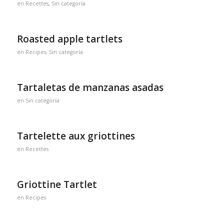
en
Recettes
,
Sin categoría
Roasted apple tartlets
en
Recipes
,
Sin categoría
Tartaletas de manzanas asadas
en
Sin categoría
Tartelette aux griottines
en
Recettes
Griottine Tartlet
en
Recipes