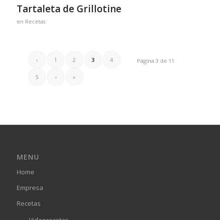
Tartaleta de Grillotine
en
Recetas
‹
1
2
3
4
Página 3 de 11
5
›
»
MENU
Home
Empresa
Recetas