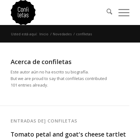
Usted está aquí:
Inicio
/
Novedades
/
confiletas
Acerca de
confiletas
Este autor aún no ha escrito su biografía.
But we are proud to say that
confiletas
contributed
101 entries already.
ENTRADAS DE] CONFILETAS
Tomato petal and goat's cheese tartlet