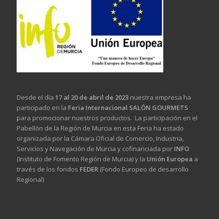
Desde el día
17 al 20 de abril de 2023
nuestra empresa ha
participado en la
Feria Internacional SALÓN GOURMETS
para promocionar nuestros productos. La participación en el
Pabellón de la Región de Murcia en esta Feria ha estado
organizada por la Cámara Oficial de Comercio, Industria,
Servicios y Navegación de Murcia y cofinanciada por
INFO
(Instituto de Fomento Región de Murcia) y la
Unión Europea
a
través de los fondos
FEDER
(Fondo Europeo de desarrollo
Regional)