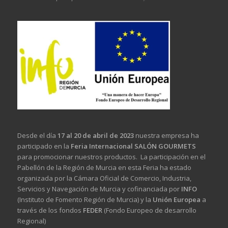
Desde el día
17 al 20 de abril de 2023
nuestra empresa ha
participado en la
Feria Internacional SALÓN GOURMETS
para promocionar nuestros productos. La participación en el
Pabellón de la Región de Murcia en esta Feria ha estado
organizada por la Cámara Oficial de Comercio, Industria,
Servicios y Navegación de Murcia y cofinanciada por
INFO
(Instituto de Fomento Región de Murcia) y la
Unión Europea
a
través de los fondos
FEDER
(Fondo Europeo de desarrollo
Regional)