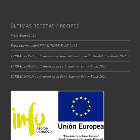
ÚLTIMAS RECETAS / RECIPES
Feria Anuga2025
Feria Internacional ISM MIDDLE EAST 2025
TARBAL FOOD participará en la próxima edición de la Saudi Food Show 2025
TARBAL FOOD participará en la Feria Summer Fancy Food 2023
TARBAL FOOD participará en la Feria Summer Fancy Food 2024