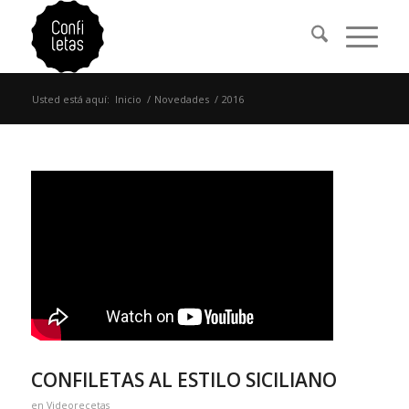
Usted está aquí:
Inicio
/
Novedades
/
2016
CONFILETAS AL ESTILO SICILIANO
en
Videorecetas