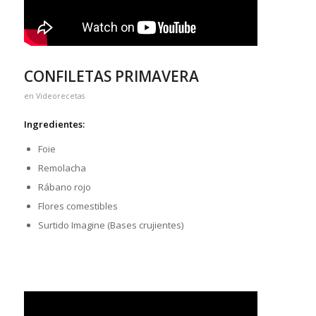
CONFILETAS PRIMAVERA
en
Videorecetas
Ingredientes:
Foie
Remolacha
Rábano rojo
Flores comestibles
Surtido Imagine (Bases crujientes)