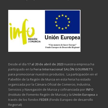
Desde el día
17 al 20 de abril de 2023
nuestra empresa ha
participado en la
Feria Internacional SALÓN GOURMETS
para promocionar nuestros productos. La participación en el
Pabellón de la Región de Murcia en esta Feria ha estado
organizada por la Cámara Oficial de Comercio, Industria,
Servicios y Navegación de Murcia y cofinanciada por
INFO
(Instituto de Fomento Región de Murcia) y la
Unión Europea
a
través de los fondos
FEDER
(Fondo Europeo de desarrollo
Regional)