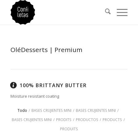
OléDesserts | Premium
100% BRITTANY BUTTER
Moisture resistant coating
Todo
/
BASES CRUJIENTES MINI
/
BASES CRUJIENTES MINI
/
BASES CRUJIENTES MINI
/
PRODITS
/
PRODUCTOS
/
PRODUCTS
/
PRODUITS