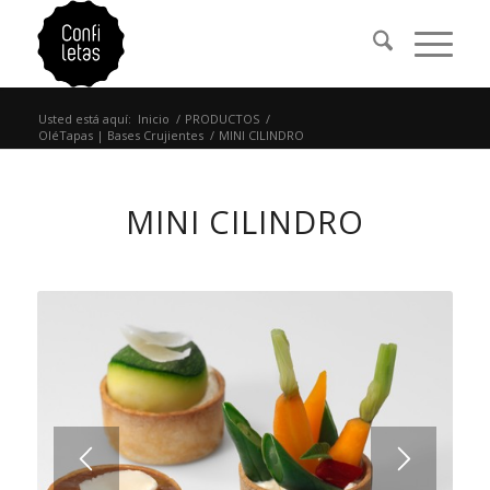
Usted está aquí:
Inicio
/
PRODUCTOS
/
OléTapas | Bases Crujientes
/
MINI CILINDRO
MINI CILINDRO