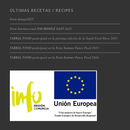
ÚLTIMAS RECETAS / RECIPES
Feria Anuga2025
Feria Internacional ISM MIDDLE EAST 2025
TARBAL FOOD participará en la próxima edición de la Saudi Food Show 2025
TARBAL FOOD participará en la Feria Summer Fancy Food 2023
TARBAL FOOD participará en la Feria Summer Fancy Food 2024