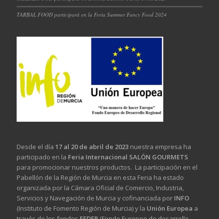
TARBAL FOOD participará en la Feria Summer Fancy Food 2024
Desde el día
17 al 20 de abril de 2023
nuestra empresa ha
participado en la
Feria Internacional SALÓN GOURMETS
para promocionar nuestros productos. La participación en el
Pabellón de la Región de Murcia en esta Feria ha estado
organizada por la Cámara Oficial de Comercio, Industria,
Servicios y Navegación de Murcia y cofinanciada por
INFO
(Instituto de Fomento Región de Murcia) y la
Unión Europea
a
través de los fondos
FEDER
(Fondo Europeo de desarrollo