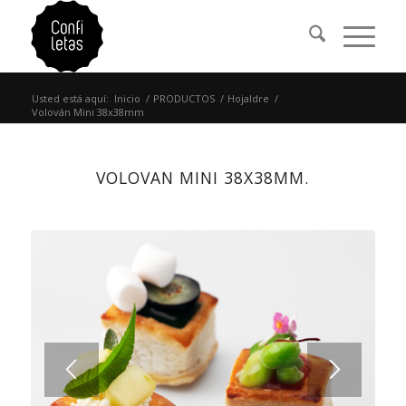
Usted está aquí:
Inicio
/
PRODUCTOS
/
Hojaldre
/
Volován Mini 38x38mm
VOLOVAN MINI 38X38MM.