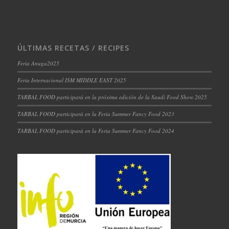
ÚLTIMAS RECETAS / RECIPES
Feria Anuga2025
Feria Internacional ISM MIDDLE EAST 2025
TARBAL FOOD participará en la próxima edición de la Saudi Food Show 2025
TARBAL FOOD participará en la Feria Summer Fancy Food 2023
TARBAL FOOD participará en la Feria Summer Fancy Food 2024