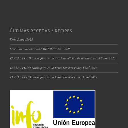
ÚLTIMAS RECETAS / RECIPES
Feria Anuga2025
Feria Internacional ISM MIDDLE EAST 2025
TARBAL FOOD participará en la próxima edición de la Saudi Food Show 2025
TARBAL FOOD participará en la Feria Summer Fancy Food 2023
TARBAL FOOD participará en la Feria Summer Fancy Food 2024