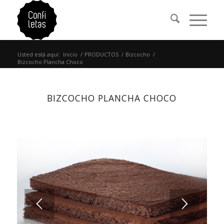
Usted está aquí:
Inicio
/
PRODUCTOS
/
Bizcocho
/
Bizcocho Plancha Choco
BIZCOCHO PLANCHA CHOCO