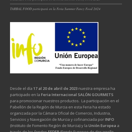
TARBAL FOOD participará en la Feria Summer Fancy Food 2024
Desde el día
17 al 20 de abril de 2023
nuestra empresa ha
participado en la
Feria Internacional SALÓN GOURMETS
para promocionar nuestros productos. La participación en el
Pabellón de la Región de Murcia en esta Feria ha estado
organizada por la Cámara Oficial de Comercio, Industria,
Servicios y Navegación de Murcia y cofinanciada por
INFO
(Instituto de Fomento Región de Murcia) y la
Unión Europea
a
través de los fondos
FEDER
(Fondo Europeo de desarrollo