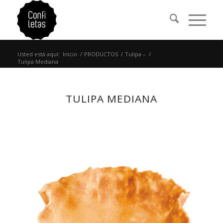
Usted está aquí:
Inicio
/
PRODUCTOS
/
Tulipa –
/
Tulipa Mediana
TULIPA MEDIANA