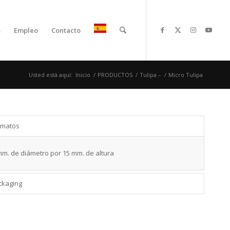
s
Empleo
Contacto
Usted está aquí:
Inicio
/
PRODUCTOS
/
Tulipa –
/
Micro Tulipa
rmatos
mm. de diámetro por 15 mm. de altura
ckaging