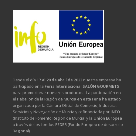
Desde el día
17 al 20 de abril de 2023
nuestra empresa ha
participado en la
Feria Internacional SALÓN GOURMETS
para promocionar nuestros productos. La participación en
el Pabellón de la Región de Murcia en esta Feria ha estado
organizada por la Cámara Oficial de Comercio, Industria,
Servicios y Navegación de Murcia y cofinanciada por
INFO
(Instituto de Fomento Región de Murcia) y la
Unión Europea
a través de los fondos
FEDER
(Fondo Europeo de desarrollo
Regional)