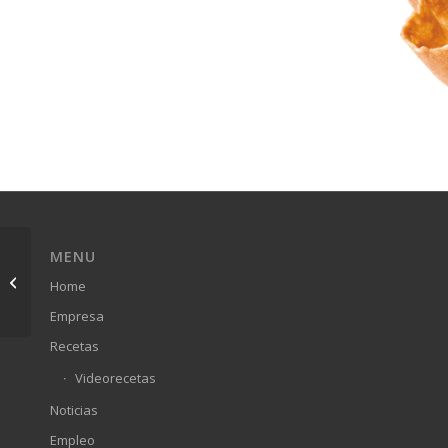
MENU
Mini Savarin
Home
Empresa
Recetas
Videorecetas
Noticias
Empleo