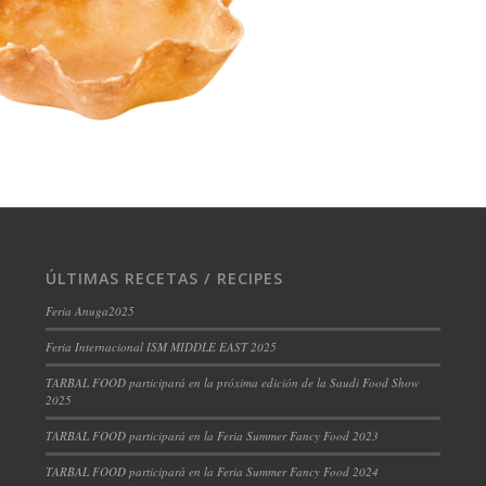
ÚLTIMAS RECETAS / RECIPES
Feria Anuga2025
Feria Internacional ISM MIDDLE EAST 2025
TARBAL FOOD participará en la próxima edición de la Saudi Food Show
2025
TARBAL FOOD participará en la Feria Summer Fancy Food 2023
TARBAL FOOD participará en la Feria Summer Fancy Food 2024