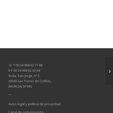
☏ T 00 34 968 62 71 88
⎘ F 00 34 968 62 63 64
Avda. San Jorge, nº 3,
30565 Las Torres de Cotillas,
(MURCIA) SPAIN
—
Aviso legal y política de privacidad
Canal de comunicación