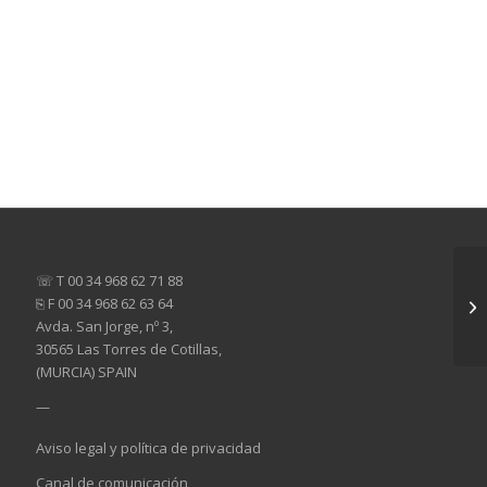
☏ T 00 34 968 62 71 88
⎘ F 00 34 968 62 63 64
Avda. San Jorge, nº 3,
30565 Las Torres de Cotillas,
(MURCIA) SPAIN
—
Aviso legal y política de privacidad
Canal de comunicación