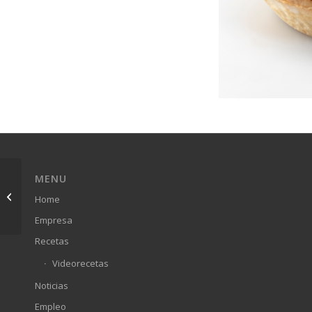
MENU
Tartelette Moyenne
Home
Empresa
Recetas
Videorecetas
Noticias
Empleo