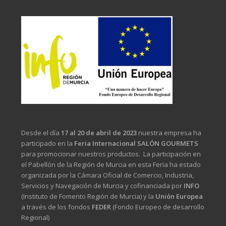
Desde el día
17 al 20 de abril de 2023
nuestra empresa ha
participado en la
Feria Internacional SALÓN GOURMETS
para promocionar nuestros productos. La participación en
el Pabellón de la Región de Murcia en esta Feria ha estado
organizada por la Cámara Oficial de Comercio, Industria,
Servicios y Navegación de Murcia y cofinanciada por
INFO
(Instituto de Fomento Región de Murcia) y la
Unión Europea
a través de los fondos
FEDER
(Fondo Europeo de desarrollo
Regional)