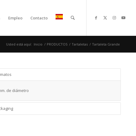
s
Empleo
Contacto
Usted está aquí:
Inicio
/
PRODUCTOS
/
Tartaletas
/
Tartaleta Grande
rmatos
mm. de diámetro
ckaging