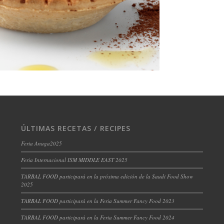
ÚLTIMAS RECETAS / RECIPES
Feria Anuga2025
Feria Internacional ISM MIDDLE EAST 2025
TARBAL FOOD participará en la próxima edición de la Saudi Food Show
2025
TARBAL FOOD participará en la Feria Summer Fancy Food 2023
TARBAL FOOD participará en la Feria Summer Fancy Food 2024