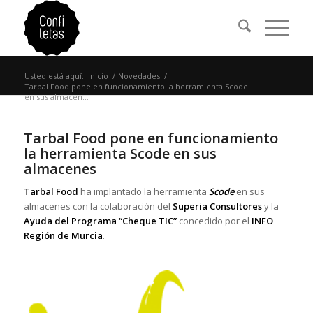
Usted está aquí:
Inicio
/
Novedades
/
Tarbal Food pone en funcionamiento la herramienta Scode
en sus almacen...
Tarbal Food pone en funcionamiento
la herramienta Scode en sus
almacenes
Tarbal Food
ha implantado la herramienta
Scode
en sus
almacenes con la colaboración del
Superia Consultores
y la
Ayuda del Programa “Cheque TIC”
concedido por el
INFO
Región de Murcia
.