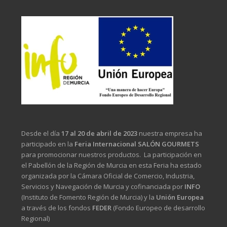
Desde el día
17 al 20 de abril de 2023
nuestra empresa ha
participado en la
Feria Internacional SALÓN GOURMETS
para promocionar nuestros productos. La participación en
el Pabellón de la Región de Murcia en esta Feria ha estado
organizada por la Cámara Oficial de Comercio, Industria,
Servicios y Navegación de Murcia y cofinanciada por
INFO
(Instituto de Fomento Región de Murcia) y la
Unión Europea
a través de los fondos
FEDER
(Fondo Europeo de desarrollo
Regional)