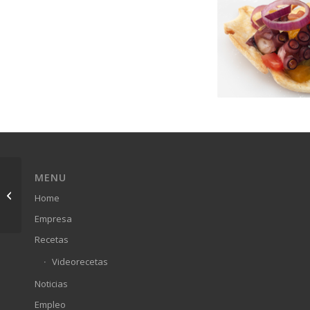
MENU
MINI FLEUR
Home
Empresa
Recetas
Videorecetas
Noticias
Empleo