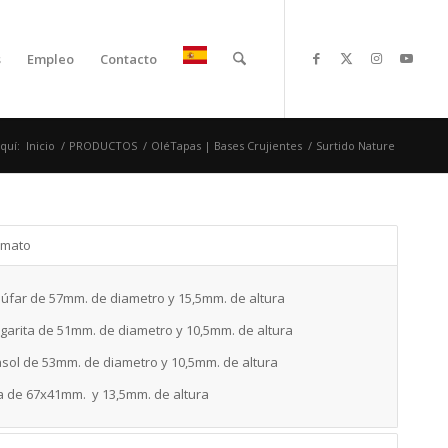
s
Empleo
Contacto
quí:
Inicio
/
PRODUCTOS
/
OléTapas | Bases Crujientes
/
Surtido Nature
rmato
úfar de 57mm. de diametro y 15,5mm. de altura
garita de 51mm. de diametro y 10,5mm. de altura
asol de 53mm. de diametro y 10,5mm. de altura
a de 67x41mm. y 13,5mm. de altura