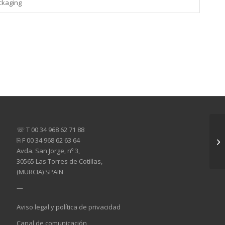
ckaging
☏ T 00 34 968 62 71 88
⎘ F 00 34 968 62 63 64
Avda. San Jorge, nº 3,
30565 Las Torres de Cotillas,
(MURCIA) SPAIN
—
Aviso legal y política de privacidad
Canal de comunicación