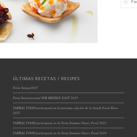
Pa
ÚLTIMAS RECETAS / RECIPES
Feria Anuga2025
Feria Internacional ISM MIDDLE EAST 2025
TARBAL FOOD participará en la próxima edición de la Saudi Food Show
2025
TARBAL FOOD participará en la Feria Summer Fancy Food 2023
TARBAL FOOD participará en la Feria Summer Fancy Food 2024