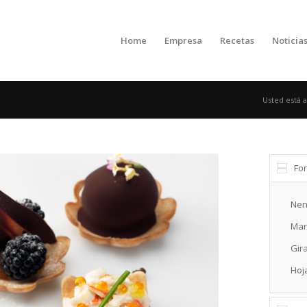
Home
Empresa
Recetas
Noticia
Usted está a
Fo
Nen
Mar
Gir
Hoj