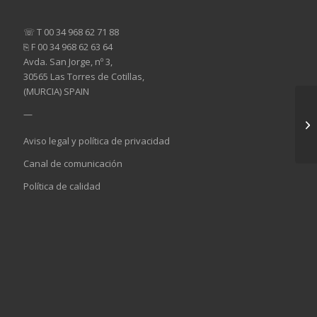
☏ T 00 34 968 62 71 88
⎘ F 00 34 968 62 63 64
Avda. San Jorge, nº 3,
30565 Las Torres de Cotillas,
(MURCIA) SPAIN
—
Aviso legal y política de privacidad
Canal de comunicación
Política de calidad