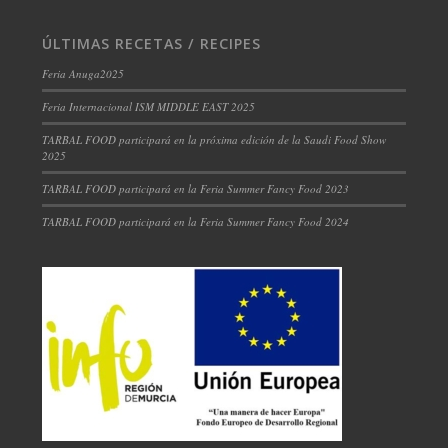
ÚLTIMAS RECETAS / RECIPES
Feria Anuga2025
Feria Internacional ISM MIDDLE EAST 2025
TARBAL FOOD participará en la próxima edición de la Saudi Food Show
2025
TARBAL FOOD participará en la Feria Summer Fancy Food 2023
TARBAL FOOD participará en la Feria Summer Fancy Food 2024