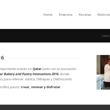
Home
Empresa
Recetas
Noticia
Usted 
16
 importante evento en
Qatar
junto con la asociación
ar Bakery and Pastry Innovations 2016
, donde
 para rellenar: clásica, Olétapas y OléDesserts.
ncillos pasos:
crear, innovar y disfrutar.