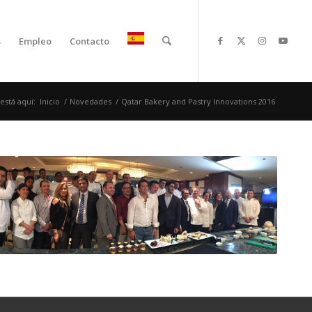
s
Empleo
Contacto
está aquí:
Inicio
/
Novedades
/
Qatar Bakery and Pastry Innovations 2016