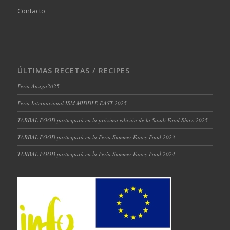
Contacto
ÚLTIMAS RECETAS / RECIPES
Feria Anuga2025
Feria Internacional ISM MIDDLE EAST 2025
TARBAL FOOD participará en la próxima edición de la Saudi Food Show 2025
TARBAL FOOD participará en la Feria Summer Fancy Food 2023
TARBAL FOOD participará en la Feria Summer Fancy Food 2024