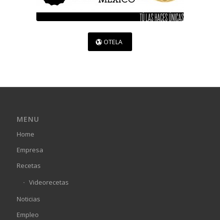
OTELA
MENU
Home
Empresa
Recetas
Videorecetas
Noticias
Empleo