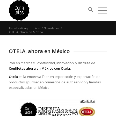
Usted está aquí:
Inicio
/
Novedades
/
OTELA, ahora en México
OTELA, ahora en México
Pon en marcha tu creatividad, innovación, y disfruta de
Confiletas
ahora en
México
con Otela.
Otela
es la empresa líder en importación y exportación de
productos gourmet en comercios de autoservicio y tiendas
especializadas en México