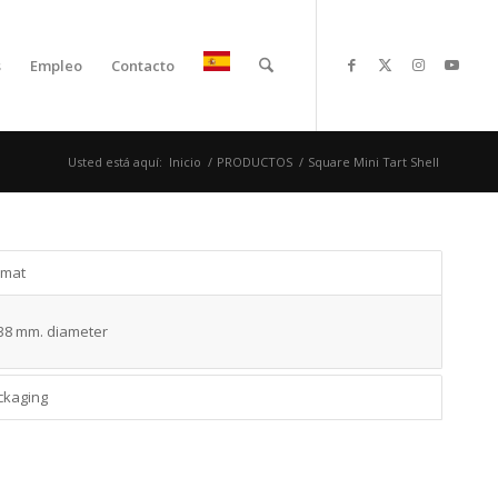
s
Empleo
Contacto
Usted está aquí:
Inicio
/
PRODUCTOS
/
Square Mini Tart Shell
rmat
38 mm. diameter
ckaging