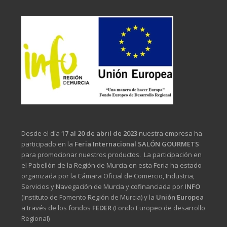
Desde el día
17 al 20 de abril de 2023
nuestra empresa ha
participado en la
Feria Internacional SALÓN GOURMETS
para promocionar nuestros productos. La participación en
el Pabellón de la Región de Murcia en esta Feria ha estado
organizada por la Cámara Oficial de Comercio, Industria,
Servicios y Navegación de Murcia y cofinanciada por
INFO
(Instituto de Fomento Región de Murcia) y la
Unión Europea
a través de los fondos
FEDER
(Fondo Europeo de desarrollo
Regional)