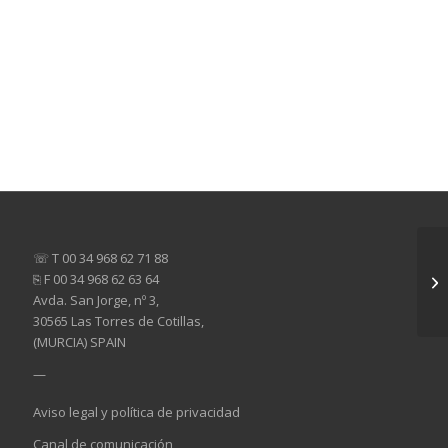
☏ T 00 34 968 62 71 88
⎘ F 00 34 968 62 63 64
Avda. San Jorge, nº 3,
30565 Las Torres de Cotillas,
(MURCIA) SPAIN
—
Aviso legal y política de privacidad
Canal de comunicación