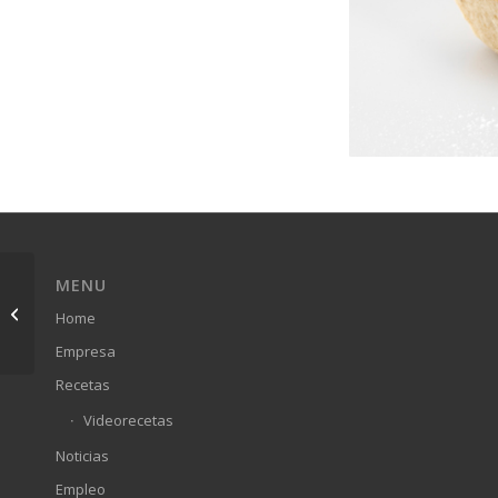
MENU
Mini Tartaleta
Home
Cuadrada
Empresa
Recetas
Videorecetas
Noticias
Empleo