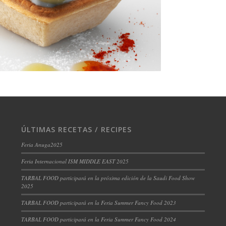
ÚLTIMAS RECETAS / RECIPES
Feria Anuga2025
Feria Internacional ISM MIDDLE EAST 2025
TARBAL FOOD participará en la próxima edición de la Saudi Food Show
2025
TARBAL FOOD participará en la Feria Summer Fancy Food 2023
TARBAL FOOD participará en la Feria Summer Fancy Food 2024