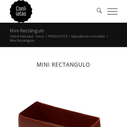
Mini Rectángulo
Usted está aquí:
Inicio
/
PRODUCTOS
/
Cápsulas de chocolate
/
Mini Rectángulo
MINI RECTANGULO