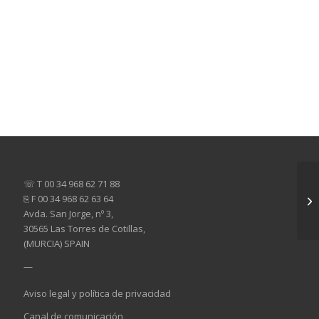
☏ T 00 34 968 62 71 88
⎘ F 00 34 968 62 63 64
Avda. San Jorge, nº 3,
30565 Las Torres de Cotillas,
(MURCIA) SPAIN
—
Aviso legal y política de privacidad
Canal de comunicación