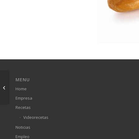
MENU
Éclair
Home
Empresa
Recetas
Videorecetas
Noticias
Empleo