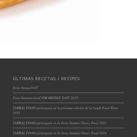
ÚLTIMAS RECETAS / RECIPES
Feria Anuga2025
Feria Internacional ISM MIDDLE EAST 2025
TARBAL FOOD participará en la próxima edición de la Saudi Food Show
2025
TARBAL FOOD participará en la Feria Summer Fancy Food 2023
TARBAL FOOD participará en la Feria Summer Fancy Food 2024