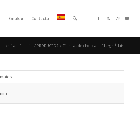
s
Empleo
Contacto
ed está aquí:
Inicio
/
PRODUCTOS
/
Cápsulas de chocolate
/
Large Éclair
rmatos
 mm.