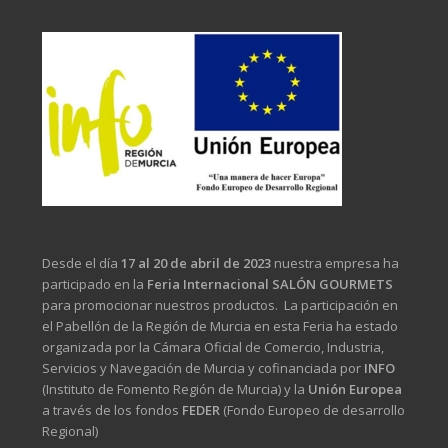
Desde el día
17 al 20 de abril de 2023
nuestra empresa ha
participado en la
Feria Internacional SALÓN GOURMETS
para promocionar nuestros productos. La participación en
el Pabellón de la Región de Murcia en esta Feria ha estado
organizada por la Cámara Oficial de Comercio, Industria,
Servicios y Navegación de Murcia y cofinanciada por
INFO
(Instituto de Fomento Región de Murcia) y la
Unión Europea
a través de los fondos
FEDER
(Fondo Europeo de desarrollo
Regional)