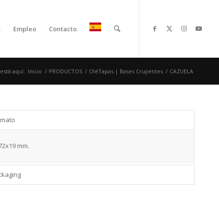
s
Empleo
Contacto
está aquí:
Inicio
/
PRODUCTOS
/
OléTapas | Bases Crujientes
/
CAZUELA
rmato
72x19 mm.
ckaging