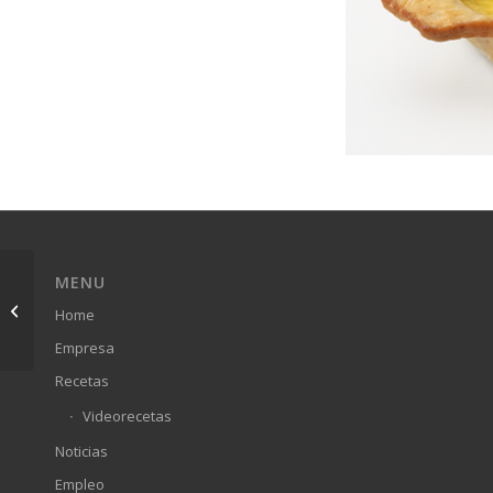
MENU
BOWL
Home
Empresa
Recetas
Videorecetas
Noticias
Empleo