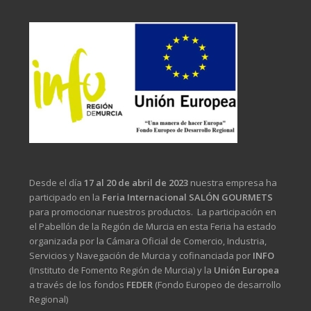
Desde el día
17 al 20 de abril de 2023
nuestra empresa ha
participado en la
Feria Internacional SALÓN GOURMETS
para promocionar nuestros productos. La participación en
el Pabellón de la Región de Murcia en esta Feria ha estado
organizada por la Cámara Oficial de Comercio, Industria,
Servicios y Navegación de Murcia y cofinanciada por
INFO
(Instituto de Fomento Región de Murcia) y la
Unión Europea
a través de los fondos
FEDER
(Fondo Europeo de desarrollo
Regional)