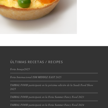
ÚLTIMAS RECETAS / RECIPES
Feria Anuga2025
Feria Internacional ISM MIDDLE EAST 2025
TARBAL FOOD participará en la próxima edición de la Saudi Food Show
2025
TARBAL FOOD participará en la Feria Summer Fancy Food 2023
TARBAL FOOD participará en la Feria Summer Fancy Food 2024