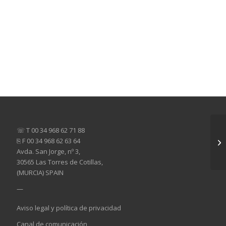
☏ T 00 34 968 62 71 88
⎘ F 00 34 968 62 63 64
Avda. San Jorge, nº 3,
30565 Las Torres de Cotillas,
(MURCIA) SPAIN
—
Aviso legal y política de privacidad
Canal de comunicación