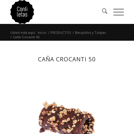
Usted está aquí:
Inicio
/
PRODUCTOS
/
Barquillos y Tulipas
/
Caña Crocanti 45
CAÑA CROCANTI 50