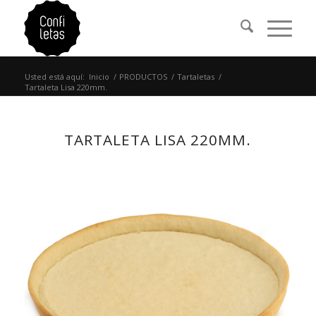
Usted está aquí:
Inicio
/
PRODUCTOS
/
Tartaletas
/
Tartaleta Lisa 220mm.
TARTALETA LISA 220MM.