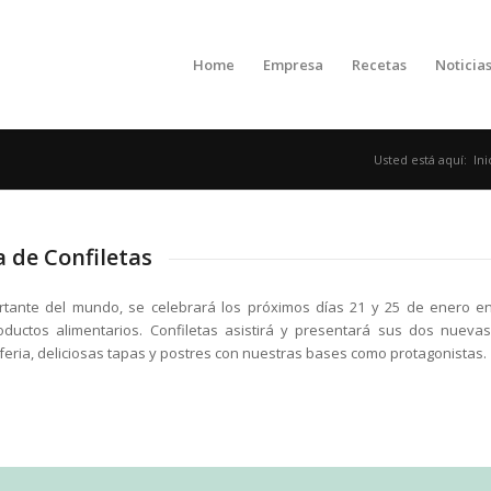
Home
Empresa
Recetas
Noticia
Usted está aquí:
Ini
 de Confiletas
rtante del mundo, se celebrará los próximos días 21 y 25 de enero e
ductos alimentarios. Confiletas asistirá y presentará sus dos nuev
eria, deliciosas tapas y postres con nuestras bases como protagonistas.