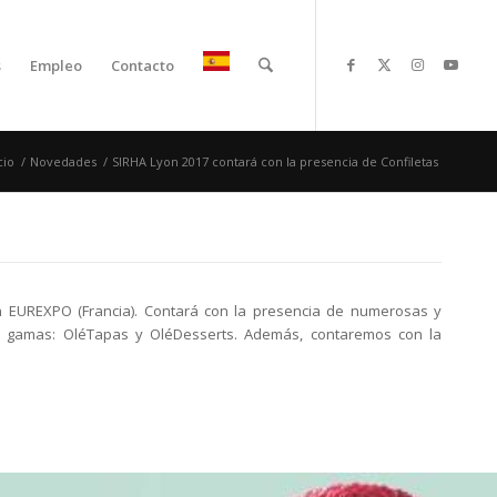
s
Empleo
Contacto
cio
/
Novedades
/
SIRHA Lyon 2017 contará con la presencia de Confiletas
n EUREXPO (Francia). Contará con la presencia de numerosas y
as gamas: OléTapas y OléDesserts. Además, contaremos con la