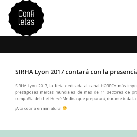
SIRHA Lyon 2017 contará con la presencia
SIRHA Lyon 2017, la feria dedicada al canal HORECA más impo
prestigiosas marcas mundiales de más de 11 sectores de pro
compañía del chef Hervé Medina que preparará, durante toda la f
¡Alta cocina en miniatura!