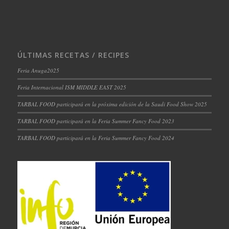
ÚLTIMAS RECETAS / RECIPES
Feria Anuga2025
Feria Internacional ISM MIDDLE EAST 2025
TARBAL FOOD participará en la próxima edición de la Saudi Food Show 2025
TARBAL FOOD participará en la Feria Summer Fancy Food 2023
TARBAL FOOD participará en la Feria Summer Fancy Food 2024