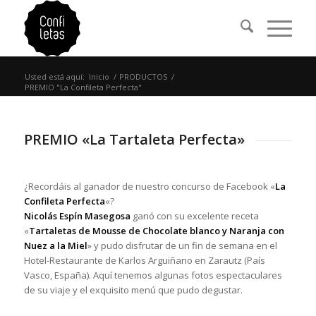
Usted está aquí:
Inicio
/
PRODUCTOS
/
PREMIO "La Confileta Perfecta"
PREMIO «La Tartaleta Perfecta»
¿Recordáis al ganador de nuestro concurso de Facebook «
La
Confileta Perfecta
«?
Nicolás Espín Masegosa
ganó con su excelente receta
«
Tartaletas de Mousse de Chocolate blanco y Naranja con
Nuez a la Miel
» y pudo disfrutar de un fin de semana en el
Hotel-Restaurante de Karlos Arguiñano en Zarautz (País
Vasco, España). Aquí tenemos algunas fotos espectaculares
de su viaje y el exquisito menú que pudo degustar.