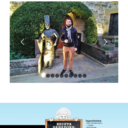
1
2
3
4
5
6
7
8
9
10