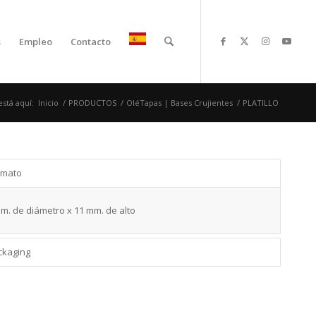
s
Empleo
Contacto
está aquí:
Inicio
/
PRODUCTOS
/
OléTapas | Bases Crujientes
/
PLATILLO
rmato
m. de diámetro x 11 mm. de alto
ckaging