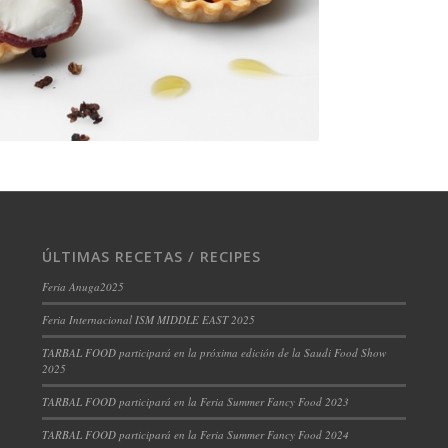
ÚLTIMAS RECETAS / RECIPES
Feria Anuga2025
Feria Internacional ISM MIDDLE EAST 2025
TARBAL FOOD participará en la próxima edición de la Saudi Food Show
2025
TARBAL FOOD participará en la Feria Summer Fancy Food 2023
TARBAL FOOD participará en la Feria Summer Fancy Food 2024