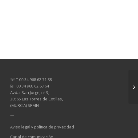
☏ T 00 34 968 62 71 88
⎘ F 00 34 968 62 63 64
Avda. San Jorge, nº 3,
30565 Las Torres de Cotillas,
(MURCIA) SPAIN
—
Aviso legal y política de privacidad
Canal de comunicación