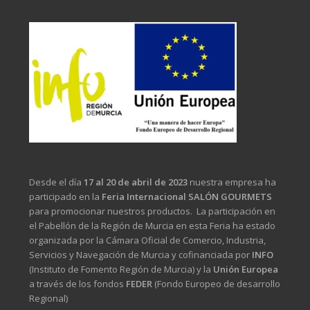
Desde el día
17 al 20 de abril de 2023
nuestra empresa ha
participado en la
Feria Internacional SALÓN GOURMETS
para promocionar nuestros productos. La participación en
el Pabellón de la Región de Murcia en esta Feria ha estado
organizada por la Cámara Oficial de Comercio, Industria,
Servicios y Navegación de Murcia y cofinanciada por
INFO
(Instituto de Fomento Región de Murcia) y la
Unión Europea
a través de los fondos
FEDER
(Fondo Europeo de desarrollo
Regional)