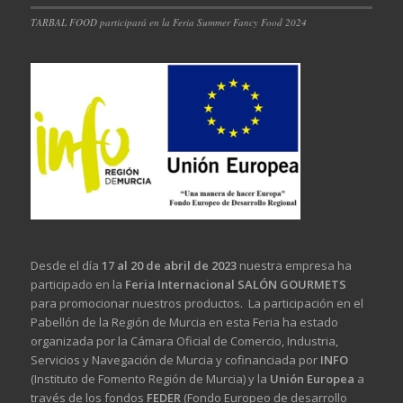
TARBAL FOOD participará en la Feria Summer Fancy Food 2024
Desde el día
17 al 20 de abril de 2023
nuestra empresa ha
participado en la
Feria Internacional SALÓN GOURMETS
para promocionar nuestros productos. La participación en el
Pabellón de la Región de Murcia en esta Feria ha estado
organizada por la Cámara Oficial de Comercio, Industria,
Servicios y Navegación de Murcia y cofinanciada por
INFO
(Instituto de Fomento Región de Murcia) y la
Unión Europea
a
través de los fondos
FEDER
(Fondo Europeo de desarrollo