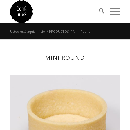
Usted está aquí:
Inicio
/
PRODUCTOS
/
Mini Round
MINI ROUND