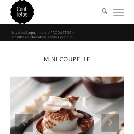
Usted está aquí:
Inicio
/
PRODUCTOS
/
Cápsulas de chocolate
/
Mini Coupelle
MINI COUPELLE