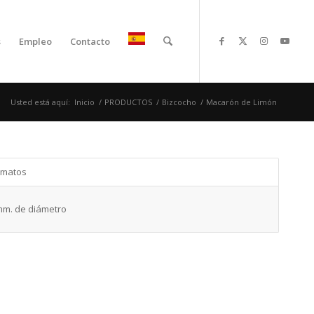
s
Empleo
Contacto
Usted está aquí:
Inicio
/
PRODUCTOS
/
Bizcocho
/
Macarón de Limón
rmatos
mm. de diámetro