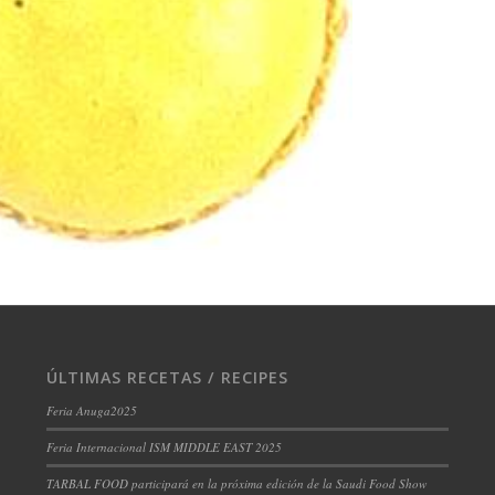
ÚLTIMAS RECETAS / RECIPES
Feria Anuga2025
Feria Internacional ISM MIDDLE EAST 2025
TARBAL FOOD participará en la próxima edición de la Saudi Food Show