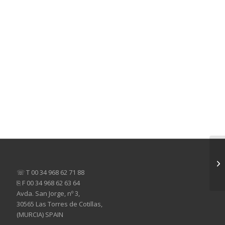
☏ T 00 34 968 62 71 88
⎘ F 00 34 968 62 63 64
Avda. San Jorge, nº 3,
30565 Las Torres de Cotillas,
(MURCIA) SPAIN