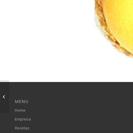
Macaron à la
framboise
MENU
Home
Empresa
Recetas