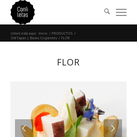
Usted está aquí:
Inicio
/
PRODUCTOS
/
OléTapas | Bases Crujientes
/
FLOR
FLOR