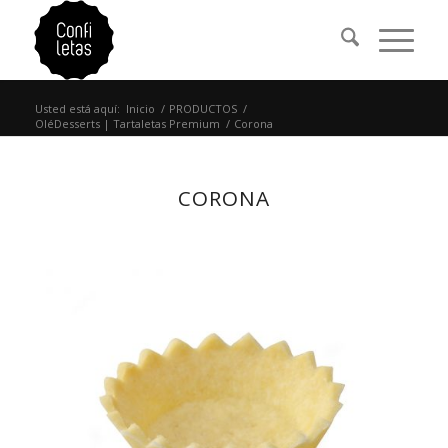
Usted está aquí:
Inicio
/
PRODUCTOS
/
OléDesserts | Tartaletas Premium
/
Corona
CORONA