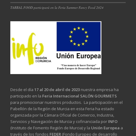
TARBAL FOOD participará en la Feria Summer Fancy Food 2024
Desde el día
17 al 20 de abril de 2023
nuestra empresa ha
participado en la
Feria Internacional SALÓN GOURMETS
para promocionar nuestros productos. La participación en el
Pabellón de la Región de Murcia en esta Feria ha estado
organizada por la Cámara Oficial de Comercio, Industria,
Servicios y Navegación de Murcia y cofinanciada por
INFO
(Instituto de Fomento Región de Murcia) y la
Unión Europea
a
través de los fondos
FEDER
(Fondo Europeo de desarrollo