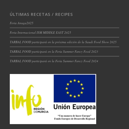
ÚLTIMAS RECETAS / RECIPES
Feria Anuga2025
Feria Internacional ISM MIDDLE EAST 2025
TARBAL FOOD participará en la próxima edición de la Saudi Food Show 2025
TARBAL FOOD participará en la Feria Summer Fancy Food 2023
TARBAL FOOD participará en la Feria Summer Fancy Food 2024