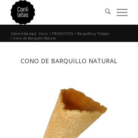
Usted está aquí:
Inicio
/
PRODUCTOS
/
Barquillos y Tulipas
/
Cono de Barquillo Natural
CONO DE BARQUILLO NATURAL