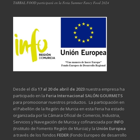
TARBAL FOOD participará en la Feria Summer Fancy Food 2024
Desde el día
17 al 20 de abril de 2023
nuestra empresa ha
participado en la
Feria Internacional SALÓN GOURMETS
para promocionar nuestros productos. La participación en
el Pabellón de la Región de Murcia en esta Feria ha estado
organizada por la Cámara Oficial de Comercio, Industria,
Servicios y Navegación de Murcia y cofinanciada por
INFO
(Instituto de Fomento Región de Murcia) y la
Unión Europea
a través de los fondos
FEDER
(Fondo Europeo de desarrollo