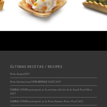
ÚLTIMAS RECETAS / RECIPES
Feria Anuga2025
Feria Internacional ISM MIDDLE EAST 2025
TARBAL FOOD participará en la próxima edición de la Saudi Food Show
2025
TARBAL FOOD participará en la Feria Summer Fancy Food 2023