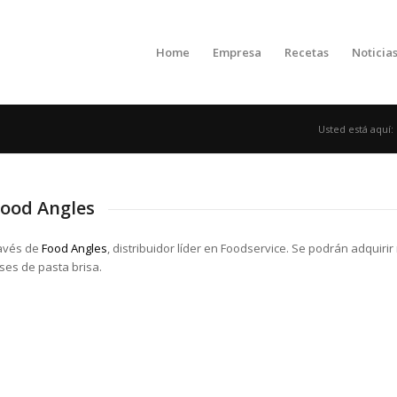
Home
Empresa
Recetas
Noticia
Usted está aquí:
Food Angles
ravés de
Food Angles
, distribuidor líder en Foodservice. Se podrán adquir
ses de pasta brisa.