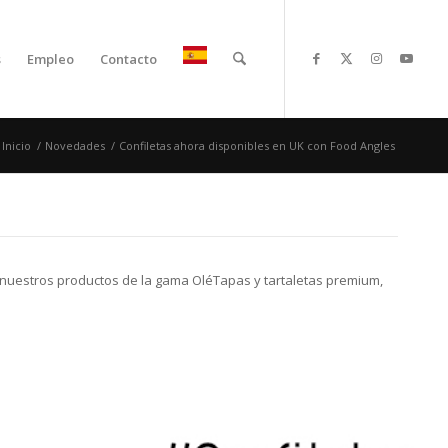
s
Empleo
Contacto
Inicio
/
Novedades
/
Confiletas ahora disponibles en UK con Food Angles
ir nuestros productos de la gama OléTapas y tartaletas premium,