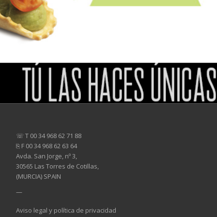
☏ T 00 34 968 62 71 88
⎘ F 00 34 968 62 63 64
Avda. San Jorge, nº 3,
30565 Las Torres de Cotillas,
(MURCIA) SPAIN
—
Aviso legal y política de privacidad